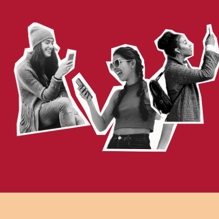
Техподдержка
+79800768826
ИП Сенаторов Артем Алексеевич
ИНН 770 902 330 297
ОГРНИП 314 774 610 501 252
Адрес: г.Москва, ул. Нижегородская, д.2, к.1, кв.62
Телефон: техподдержка +7(920)105 68 93
Согласие на рассылки
Согласие на обработку персональных данных
Политика конфиденциальности
Договор-оферта